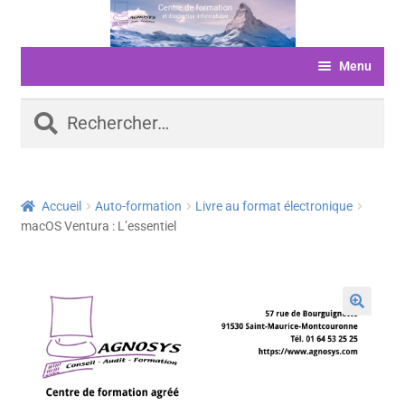
Aller
Aller
à
au
Menu
la
contenu
navigation
ACCUEIL
Rechercher :
FORMATIONS
LIVRE D’OR
Accueil
Auto-formation
Livre au format électronique
SERVICES
macOS Ventura : L’essentiel
LOGICIELS
ACTUALITÉS
INFORMATIONS
FINANCEMENT
BOUTIQUE