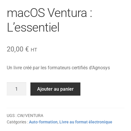
macOS Ventura :
L’essentiel
20,00
€
HT
Un livre créé par les formateurs certifiés d’Agnosys
quantité
Ajouter au panier
de
macOS
Ventura
:
UGS :
CW/VENTURA
Catégories :
Auto-formation
,
Livre au format électronique
L'essentiel