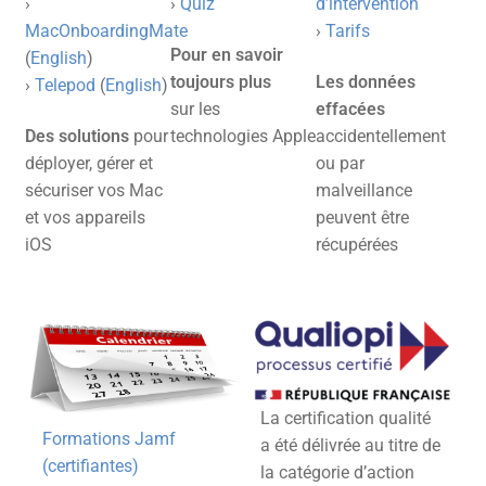
›
›
Quiz
d’intervention
MacOnboardingMate
›
Tarifs
Pour en savoir
(
English
)
toujours plus
Les données
›
Telepod
(
English
)
sur les
effacées
Des solutions
pour
technologies Apple
accidentellement
déployer, gérer et
ou par
sécuriser vos Mac
malveillance
et vos appareils
peuvent être
iOS
récupérées
La certification qualité
Formations Jamf
a été délivrée au titre de
(certifiantes)
la catégorie d’action