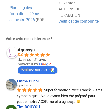
suivante :
Planning des
ACTIONS DE
formations 2ème
FORMATION
semestre 2026
(PDF)
Certificat de conformité
Votre avis nous intéresse !
Agnosys
5.0
Basé sur 31 avis
powered by
G
o
o
g
l
e
évaluez-nous sur
Emma Ducol
il y a 3 ans
Super formation avec Franck G. trés 
sympathique ! Nous avons bien été préparé pour 
passer notre ACSP, merci a agnosys 
Tim DOUYOU