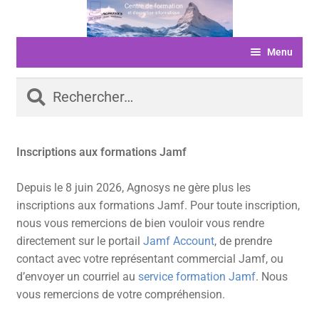
Aller
Aller
à
au
Menu
la
contenu
navigation
ACCUEIL
Rechercher :
FORMATIONS
LIVRE D’OR
Inscriptions aux formations Jamf
SERVICES
Depuis le 8 juin 2026, Agnosys ne gère plus les
LOGICIELS
inscriptions aux formations Jamf. Pour toute inscription,
nous vous remercions de bien vouloir vous rendre
ACTUALITÉS
directement sur le portail
Jamf Account
, de prendre
INFORMATIONS
contact avec votre représentant commercial Jamf, ou
d’envoyer un courriel au
service formation Jamf
. Nous
FINANCEMENT
vous remercions de votre compréhension.
BOUTIQUE