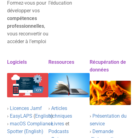
Formez-vous pour
l’éducation
développer vos
compétences
professionnelles
,
vous reconvertir ou
accéder à l’emploi
Logiciels
Ressources
Récupération de
données
›
Licences Jamf
›
Articles
›
EasyLAPS
(
English
techniques
)
›
Présentation du
›
macOS Compliance
›
Livres
et
service
Spotter (English)
Podcasts
›
Demande