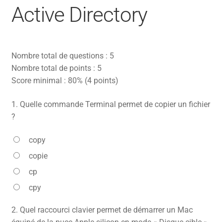
Active Directory
CONTACT
FACEBOOK
Nombre total de questions : 5
YOUTUBE
Nombre total de points : 5
MON COMPTE
Score minimal : 80% (4 points)
PANIER
1.
Quelle commande Terminal permet de copier un fichier
?
copy
copie
cp
cpy
2.
Quel raccourci clavier permet de démarrer un Mac