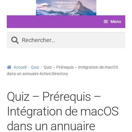
Aller
Aller
à
au
Menu
la
contenu
navigation
ACCUEIL
Rechercher :
FORMATIONS
LIVRE D’OR
Accueil
Quiz
Quiz – Prérequis – Intégration de macOS
SERVICES
dans un annuaire Active Directory
LOGICIELS
Quiz – Prérequis –
ACTUALITÉS
INFORMATIONS
Intégration de macOS
FINANCEMENT
dans un annuaire
BOUTIQUE