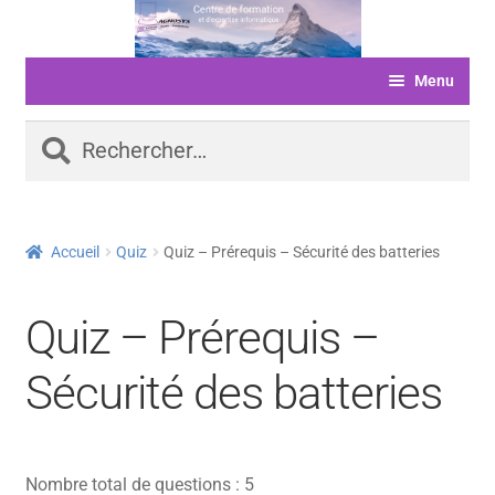
Aller
Aller
à
au
Menu
la
contenu
navigation
ACCUEIL
Rechercher :
FORMATIONS
LIVRE D’OR
Accueil
Quiz
Quiz – Prérequis – Sécurité des batteries
SERVICES
LOGICIELS
Quiz – Prérequis –
ACTUALITÉS
Sécurité des batteries
INFORMATIONS
FINANCEMENT
Nombre total de questions : 5
BOUTIQUE