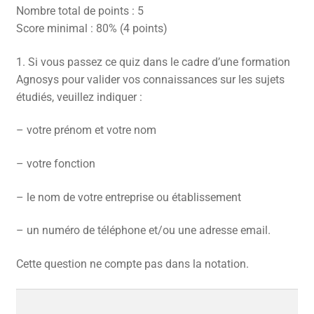
Nombre total de points : 5
CONTACT
Score minimal : 80% (4 points)
FACEBOOK
1.
Si vous passez ce quiz dans le cadre d’une formation
Agnosys pour valider vos connaissances sur les sujets
YOUTUBE
étudiés, veuillez indiquer :
MON COMPTE
– votre prénom et votre nom
PANIER
– votre fonction
– le nom de votre entreprise ou établissement
– un numéro de téléphone et/ou une adresse email.
Cette question ne compte pas dans la notation.