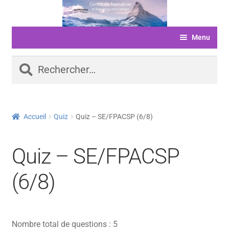
Aller
Aller
à
au
Menu
la
contenu
navigation
ACCUEIL
Rechercher :
FORMATIONS
LIVRE D’OR
Accueil
Quiz
Quiz – SE/FPACSP (6/8)
SERVICES
LOGICIELS
Quiz – SE/FPACSP
ACTUALITÉS
(6/8)
INFORMATIONS
FINANCEMENT
Nombre total de questions : 5
BOUTIQUE