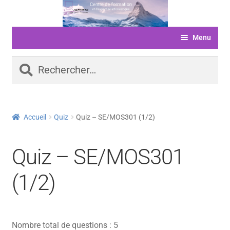
Aller
Aller
à
au
Menu
la
contenu
navigation
ACCUEIL
Rechercher :
FORMATIONS
LIVRE D’OR
Accueil
Quiz
Quiz – SE/MOS301 (1/2)
SERVICES
LOGICIELS
Quiz – SE/MOS301
ACTUALITÉS
(1/2)
INFORMATIONS
FINANCEMENT
Nombre total de questions : 5
BOUTIQUE