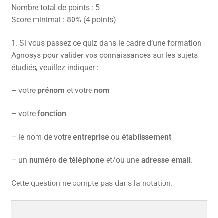
Nombre total de points : 5
CONTACT
Score minimal : 80% (4 points)
FACEBOOK
1.
Si vous passez ce quiz dans le cadre d’une formation
Agnosys pour valider vos connaissances sur les sujets
YOUTUBE
étudiés, veuillez indiquer :
MON COMPTE
– votre
prénom
et votre
nom
PANIER
– votre
fonction
– le nom de votre
entreprise
ou
établissement
– un
numéro de téléphone
et/ou une
adresse email
.
Cette question ne compte pas dans la notation.