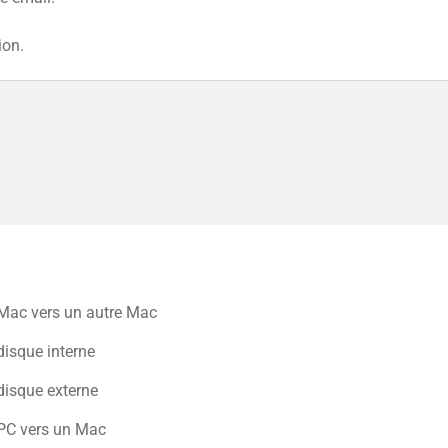
ion.
?
 Mac vers un autre Mac
disque interne
disque externe
 PC vers un Mac