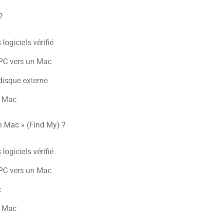
?
logiciels vérifié
 PC vers un Mac
disque externe
e Mac
on Mac » (Find My) ?
logiciels vérifié
 PC vers un Mac
c
e Mac