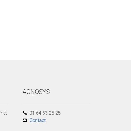
AGNOSYS
r et
01 64 53 25 25‬
Contact