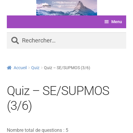
Aller
Aller
à
au
Menu
la
contenu
navigation
ACCUEIL
Rechercher :
FORMATIONS
LIVRE D’OR
Accueil
Quiz
Quiz – SE/SUPMOS (3/6)
SERVICES
LOGICIELS
Quiz – SE/SUPMOS
ACTUALITÉS
(3/6)
INFORMATIONS
FINANCEMENT
Nombre total de questions : 5
BOUTIQUE