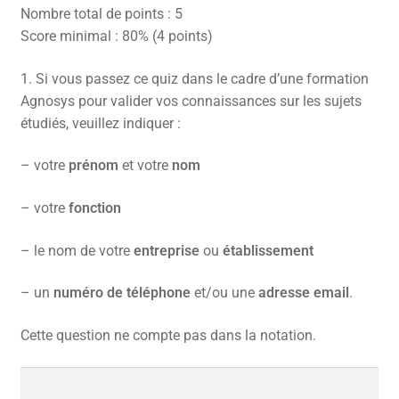
Nombre total de points : 5
CONTACT
Score minimal : 80% (4 points)
FACEBOOK
1.
Si vous passez ce quiz dans le cadre d’une formation
Agnosys pour valider vos connaissances sur les sujets
YOUTUBE
étudiés, veuillez indiquer :
MON COMPTE
– votre
prénom
et votre
nom
PANIER
– votre
fonction
– le nom de votre
entreprise
ou
établissement
– un
numéro de téléphone
et/ou une
adresse email
.
Cette question ne compte pas dans la notation.