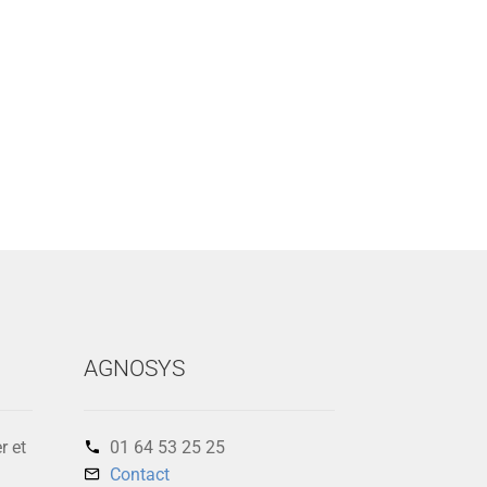
AGNOSYS
r et
01 64 53 25 25‬
Contact