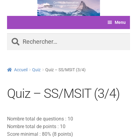
Aller
Aller
à
au
Menu
la
contenu
navigation
ACCUEIL
Rechercher :
FORMATIONS
LIVRE D’OR
Accueil
Quiz
Quiz – SS/MSIT (3/4)
SERVICES
LOGICIELS
Quiz – SS/MSIT (3/4)
ACTUALITÉS
INFORMATIONS
Nombre total de questions : 10
FINANCEMENT
Nombre total de points : 10
Score minimal : 80% (8 points)
BOUTIQUE