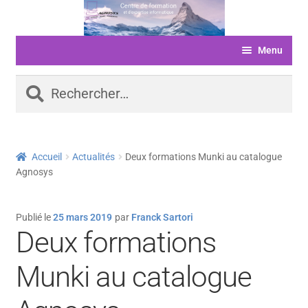
Aller
Aller
à
au
Menu
la
contenu
navigation
ACCUEIL
Rechercher :
FORMATIONS
LIVRE D’OR
Accueil
Actualités
Deux formations Munki au catalogue
SERVICES
Agnosys
LOGICIELS
Publié le
25 mars 2019
par
Franck Sartori
ACTUALITÉS
Deux formations
INFORMATIONS
Munki au catalogue
FINANCEMENT
BOUTIQUE