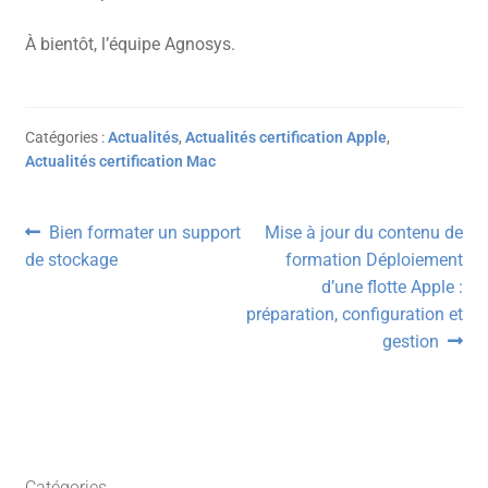
À bientôt, l’équipe Agnosys.
Catégories :
Actualités
,
Actualités certification Apple
,
Actualités certification Mac
Navigation
Article
Article
Bien formater un support
Mise à jour du contenu de
précédent :
suivant :
de stockage
formation Déploiement
de
d’une flotte Apple :
l’article
préparation, configuration et
gestion
Catégories