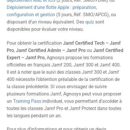
déploiement Mac et iOS
(2 jours, Réf. SMO/FDMI) ou
Déploiement d’une flotte Apple : préparation,
configuration et gestion
(5 jours, Réf. SMO/APCG), ou
disposant d’un niveau équivalent. Des
quiz
sont
disponibles pour évaluer votre niveau.
Pour obtenir la certification
Jamf Certified Tech – Jamf
Pro
,
Jamf Certified Admin – Jamf Pro
ou
Jamf Certified
Expert – Jamf Pro
, Agnosys propose les formations
officielles en français Jamf 200, Jamf 300 et Jamf 400.
Il est à noter que le suivi des classes Jamf 300 et Jamf
400 nécessite l’obtention préalable de la certification de
la classe précédente. Si vous envisagez de suivre
plusieurs formations Jamf, Agnosys peut vous proposer
un
Training Pass
individuel, vous permettant d’accéder à
toutes les classes Jamf Pro et Jamf Protect dans toutes
les langues pendant un an.
Pour plus d’informations et pour obtenir un devis,