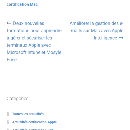
certification Mac
Navigation
Article
Article
Deux nouvelles
Améliorer la gestion des e-
précédent :
suivant :
formations pour apprendre
mails sur Mac avec Apple
de
à gérer et sécuriser les
Intelligence
l’article
terminaux Apple avec
Microsoft Intune et Mosyle
Fuse
Catégories
Toutes les actualités
Actualités certification Apple