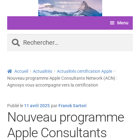
Aller
Aller
à
au
Menu
la
contenu
navigation
ACCUEIL
Rechercher :
FORMATIONS
LIVRE D’OR
Accueil
Actualités
Actualités certification Apple
SERVICES
Nouveau programme Apple Consultants Network (ACN) :
Agnosys vous accompagne vers la certification
LOGICIELS
ACTUALITÉS
Publié le
11 avril 2025
par
Franck Sartori
Nouveau programme
INFORMATIONS
FINANCEMENT
Apple Consultants
BOUTIQUE