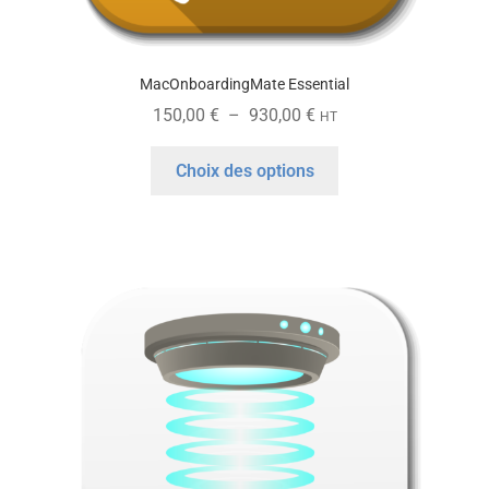
MacOnboardingMate Essential
Plage
150,00
€
–
930,00
€
HT
de
Ce
prix :
Choix des options
produit
150,00 €
a
à
plusieurs
930,00 €
variations.
Les
options
peuvent
être
choisies
sur
la
page