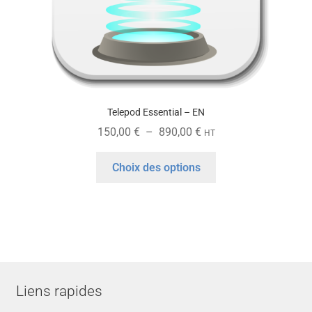
du
produit
Telepod Essential – EN
Plage
150,00
€
–
890,00
€
HT
de
Ce
prix :
Choix des options
produit
150,00 €
a
à
plusieurs
890,00 €
variations.
Les
options
peuvent
Liens rapides
être