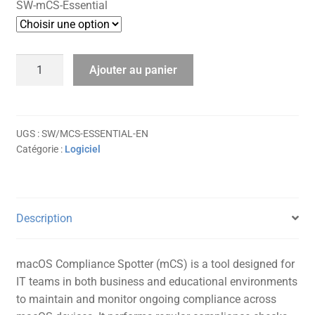
SW-mCS-Essential
290,00 €
à
quantité
Ajouter au panier
1.416,00 €
de
mCS
Essential
-
UGS :
SW/MCS-ESSENTIAL-EN
Catégorie :
Logiciel
EN
Description
macOS Compliance Spotter (mCS) is a tool designed for
IT teams in both business and educational environments
to maintain and monitor ongoing compliance across