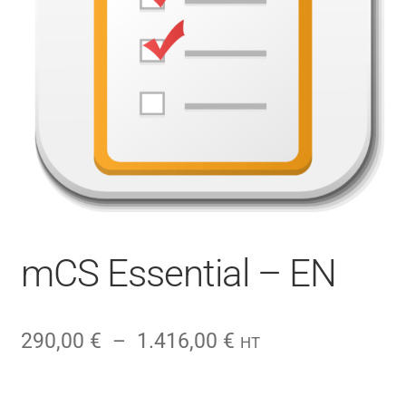
CONTACT
FACEBOOK
YOUTUBE
MON COMPTE
PANIER
mCS Essential – EN
Plage
290,00
€
–
1.416,00
€
HT
de
prix :