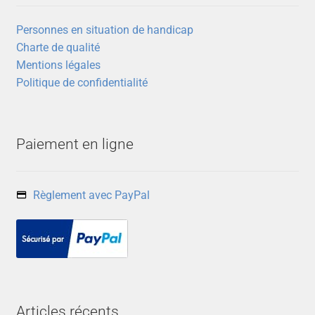
choisies
sur
Personnes en situation de handicap
la
Charte de qualité
page
Mentions légales
du
Politique de confidentialité
produit
Paiement en ligne
Règlement avec PayPal
Articles récents