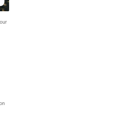
pour
ton