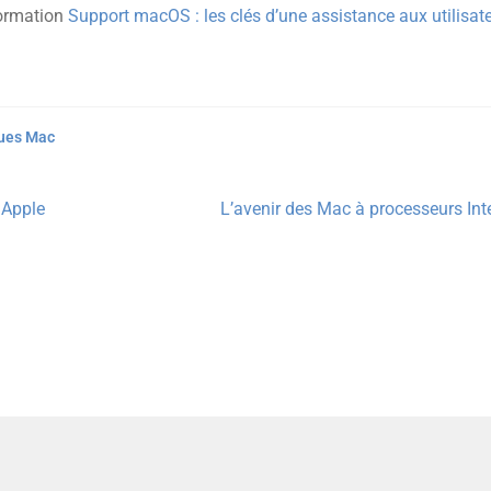
formation
Support macOS : les clés d’une assistance aux utilisat
ques Mac
Article
 Apple
L’avenir des Mac à processeurs Int
suivant :