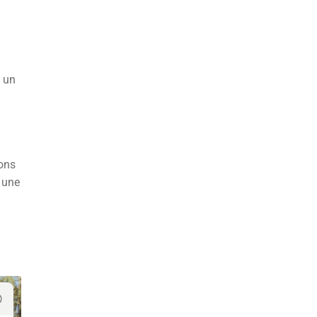
n un
ions
 une