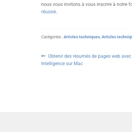
nous vous invitons à vous inscrire à notre 
réussie
.
Catégories :
Articles techniques
,
Articles techni
Navigation
Article
Obtenir des résumés de pages web avec
précédent :
Intelligence sur Mac
de
l’article