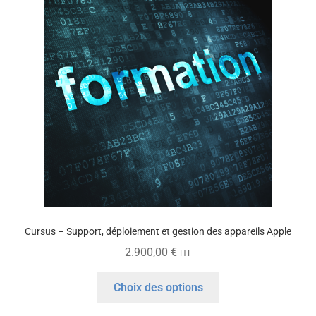
options
peuvent
être
choisies
sur
la
page
du
produit
Cursus – Support, déploiement et gestion des appareils Apple
2.900,00
€
HT
Ce
Choix des options
produit
a