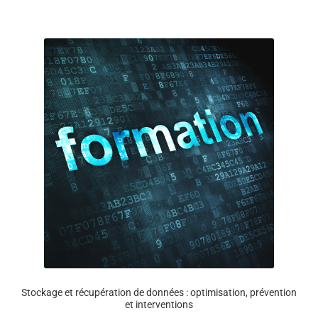
plusieurs
variations.
Les
options
peuvent
être
choisies
sur
la
page
du
produit
Stockage et récupération de données : optimisation, prévention
et interventions