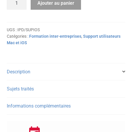
Ajouter au panier
de
Support
iOS
:
UGS :
IPD/SUPIOS
Catégories :
Formation inter-entreprises
,
Support utilisateurs
prise
Mac et iOS
en
main
et
assistance
Description
aux
utilisateurs
Sujets traités
Informations complémentaires