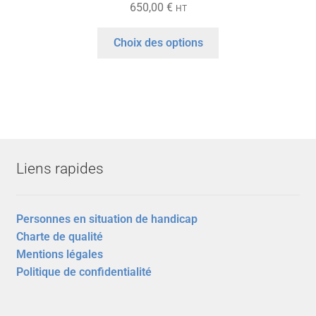
650,00
€
HT
Ce
Choix des options
produit
a
plusieurs
variations.
Les
options
peuvent
Liens rapides
être
choisies
sur
Personnes en situation de handicap
la
Charte de qualité
page
Mentions légales
du
Politique de confidentialité
produit