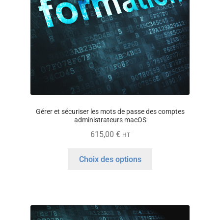
Gérer et sécuriser les mots de passe des comptes
administrateurs macOS
615,00
€
HT
Ce
Choix des options
produit
a
plusieurs
variations.
Les