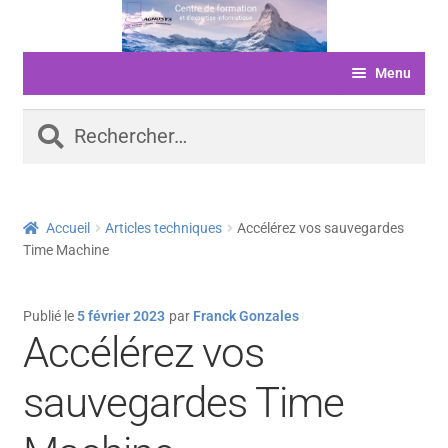
Aller
Aller
à
au
Menu
la
contenu
navigation
ACCUEIL
Rechercher :
FORMATIONS
LIVRE D’OR
Accueil
Articles techniques
Accélérez vos sauvegardes
SERVICES
Time Machine
LOGICIELS
Publié le
5 février 2023
par
Franck Gonzales
ACTUALITÉS
Accélérez vos
INFORMATIONS
sauvegardes Time
FINANCEMENT
BOUTIQUE