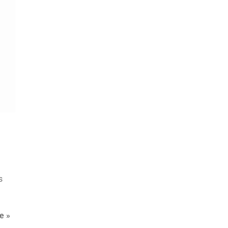
s
e »