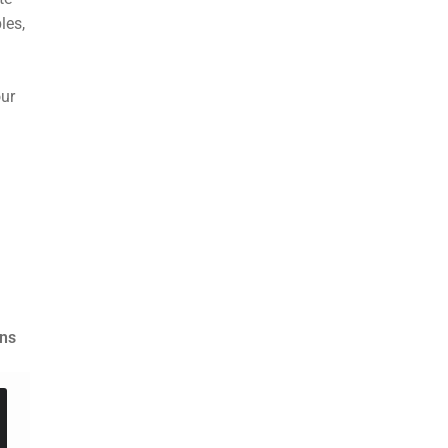
les,
ur
ons