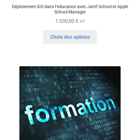
Déploiement iOS dans l’éducation avec Jamf School et Apple
School Manager
1.030,00
€
HT
Ce
Choix des options
produit
a
plusieurs
variations.
Les
options
peuvent
être
choisies
sur
la
page
du