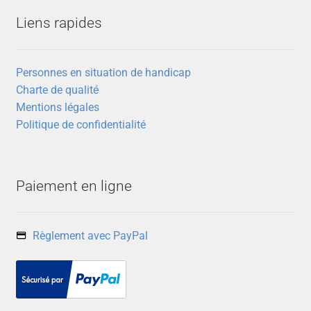
peuvent
Liens rapides
être
choisies
sur
Personnes en situation de handicap
la
Charte de qualité
page
Mentions légales
du
Politique de confidentialité
produit
Paiement en ligne
Règlement avec PayPal