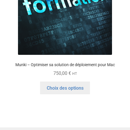
sur
la
page
du
produit
Munki – Optimiser sa solution de déploiement pour Mac
750,00
€
HT
Ce
Choix des options
produit
a
plusieurs
variations.
Les
options