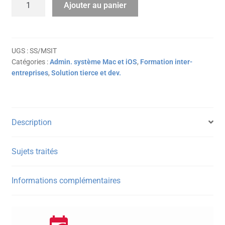
Ajouter au panier
de
Administrer
les
Mac
UGS :
SS/MSIT
Catégories :
Admin. système Mac et iOS
,
Formation inter-
et
entreprises
,
Solution tierce et dev.
les
appareils
iOS
avec
Description
Microsoft
Intune
Sujets traités
Informations complémentaires