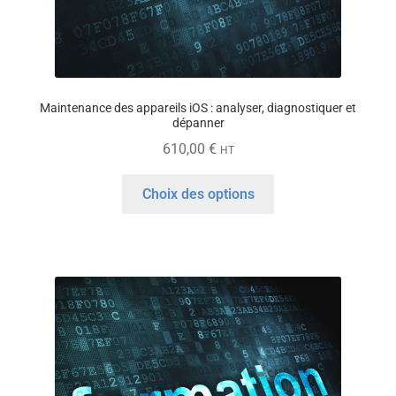
produit
Maintenance des appareils iOS : analyser, diagnostiquer et
dépanner
610,00
€
HT
Ce
Choix des options
produit
a
plusieurs
variations.
Les
options
peuvent
être
choisies