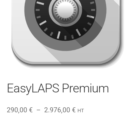
CONTACT
FACEBOOK
YOUTUBE
MON COMPTE
PANIER
EasyLAPS Premium
Plage
290,00
€
–
2.976,00
€
HT
de
prix :