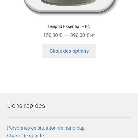
Telepod Essential – EN
Plage
150,00
€
–
890,00
€
HT
de
Ce
prix :
Choix des options
produit
150,00 €
a
à
plusieurs
890,00 €
variations.
Les
options
peuvent
Liens rapides
être
choisies
sur
Personnes en situation de handicap
la
Charte de qualité