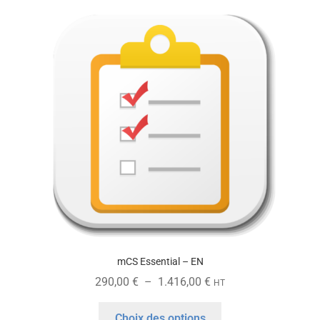
mCS Essential – EN
Plage
290,00
€
–
1.416,00
€
HT
de
Ce
prix :
Choix des options