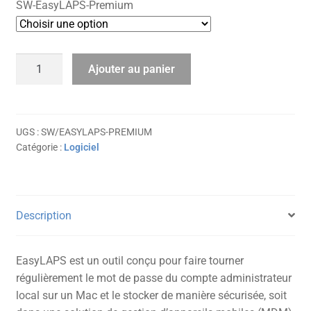
SW-EasyLAPS-Premium
290,00 €
à
quantité
Ajouter au panier
2.976,00 €
de
EasyLAPS
Premium
UGS :
SW/EASYLAPS-PREMIUM
Catégorie :
Logiciel
Description
EasyLAPS est un outil conçu pour faire tourner
régulièrement le mot de passe du compte administrateur
local sur un Mac et le stocker de manière sécurisée, soit