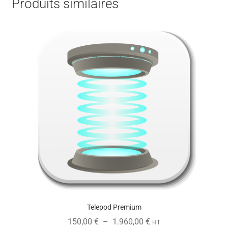
Produits similaires
Telepod Premium
Plage
150,00
€
–
1.960,00
€
HT