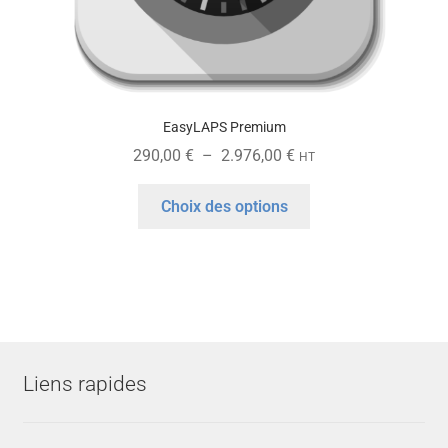
produit
EasyLAPS Premium
Plage
290,00
€
–
2.976,00
€
HT
de
Ce
prix :
Choix des options
produit
290,00 €
a
à
plusieurs
2.976,00 €
variations.
Les
options
peuvent
Liens rapides
être
choisies
sur