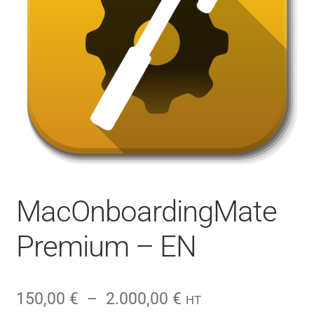
CONTACT
FACEBOOK
YOUTUBE
MON COMPTE
PANIER
MacOnboardingMate
Premium – EN
Plage
150,00
€
–
2.000,00
€
HT