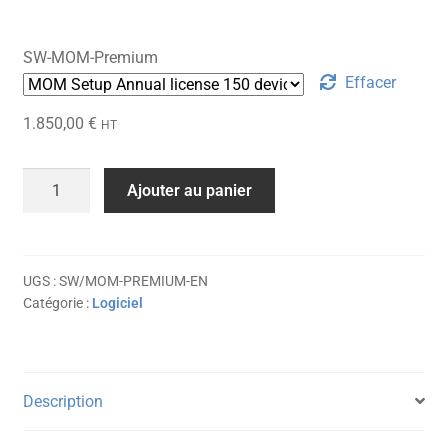
de
prix :
SW-MOM-Premium
150,00 €
Effacer
à
1.850,00
€
HT
2.000,00 €
quantité
Ajouter au panier
de
MacOnboardingMate
Premium
-
UGS :
SW/MOM-PREMIUM-EN
Catégorie :
Logiciel
EN
Description