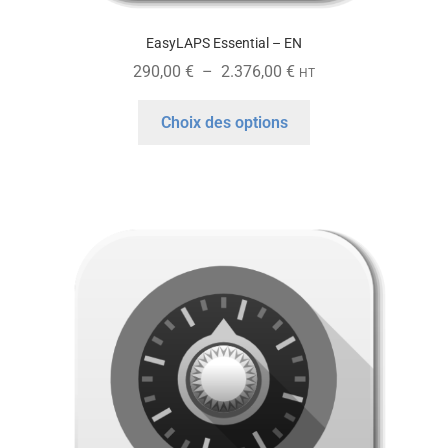
EasyLAPS Essential – EN
Plage
290,00
€
–
2.376,00
€
HT
de
Ce
prix :
Choix des options
produit
290,00 €
a
à
plusieurs
2.376,00 €
variations.
Les
options
peuvent
être
choisies
sur
la
page
du