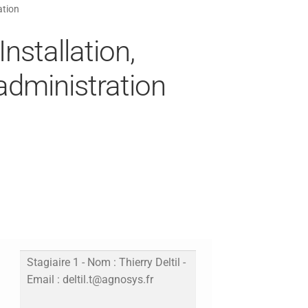
ation
nstallation,
administration