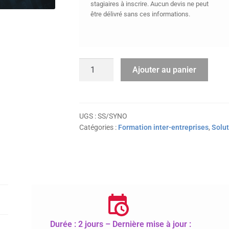
stagiaires à inscrire. Aucun devis ne peut
être délivré sans ces informations.
quantité
Ajouter au panier
de
NAS
Synology
-
UGS :
SS/SYNO
Catégories :
Formation inter-entreprises
,
Solut
Installation,
configuration
et
administration
Durée : 2 jours – Dernière mise à jour :