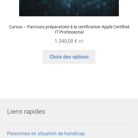
Cursus – Parcours préparatoire à la certification Apple Certified
IT Professional
1.340,00
€
HT
Ce
Choix des options
produit
a
plusieurs
variations.
Les
options
peuvent
Liens rapides
être
choisies
sur
Personnes en situation de handicap