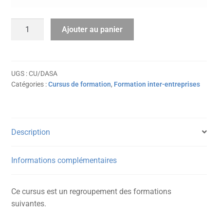
quantité
Ajouter au panier
de
Cursus
-
Devenir
UGS :
CU/DASA
Catégories :
Cursus de formation
,
Formation inter-entreprises
administrateur
système
sur
la
Description
plateforme
Apple
Informations complémentaires
Ce cursus est un regroupement des formations
suivantes.