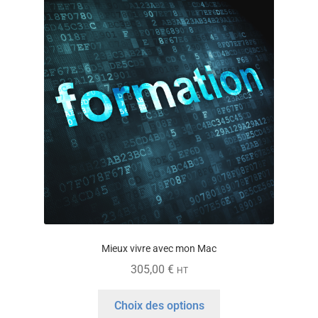
Mieux vivre avec mon Mac
305,00
€
HT
Ce
Choix des options
produit