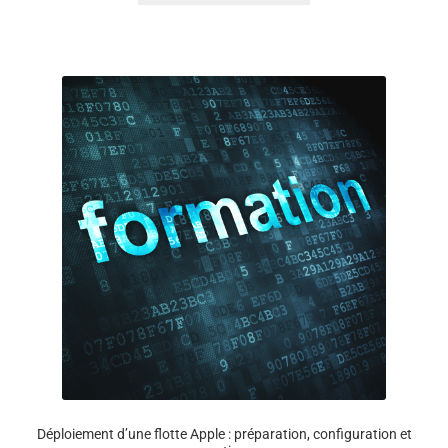
a
plusieurs
variations.
Les
options
peuvent
être
choisies
sur
la
page
du
produit
Déploiement d’une flotte Apple : préparation, configuration et