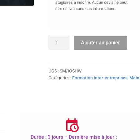
stagiaires à inscrire. Aucun devis ne peut
être délivré sans ces informations.
quantité
Ajouter au panier
de
Support
iOS
:
UGS :
SM/IOSHW
Catégories :
Formation inter-entreprises
,
Main
fondamentaux,
maintenance
et
sécurisation
Durée : 3 jours – Dernière mise à jour :