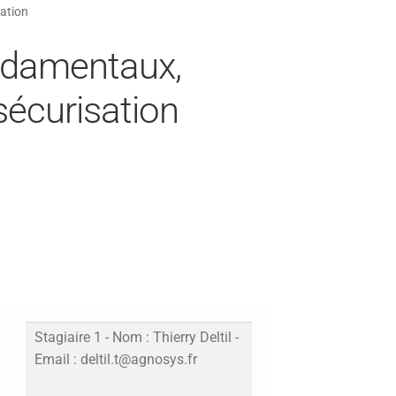
ation
ondamentaux,
écurisation