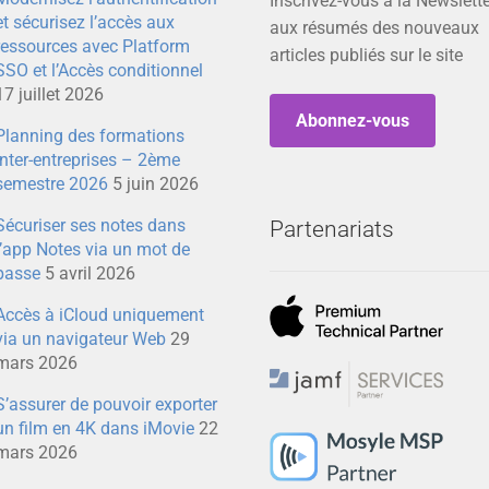
Inscrivez-vous à la Newslette
et sécurisez l’accès aux
aux résumés des nouveaux
ressources avec Platform
articles publiés sur le site
SSO et l’Accès conditionnel
17 juillet 2026
Abonnez-vous
Planning des formations
inter-entreprises – 2ème
semestre 2026
5 juin 2026
Sécuriser ses notes dans
Partenariats
l’app Notes via un mot de
passe
5 avril 2026
Accès à iCloud uniquement
via un navigateur Web
29
mars 2026
S’assurer de pouvoir exporter
un film en 4K dans iMovie
22
mars 2026