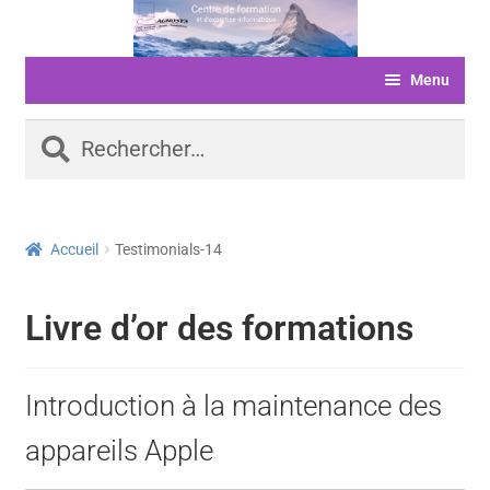
Aller
Aller
à
au
Menu
la
contenu
navigation
ACCUEIL
Rechercher :
FORMATIONS
LIVRE D’OR
Accueil
Testimonials-14
SERVICES
LOGICIELS
Livre d’or des formations
ACTUALITÉS
INFORMATIONS
Introduction à la maintenance des
FINANCEMENT
appareils Apple
BOUTIQUE