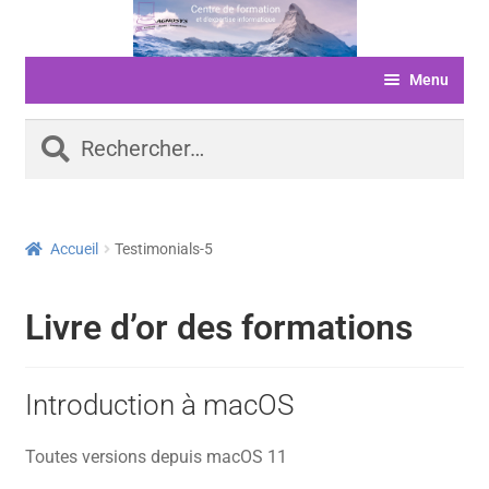
Aller
Aller
à
au
Menu
la
contenu
navigation
ACCUEIL
Rechercher :
FORMATIONS
LIVRE D’OR
Accueil
Testimonials-5
SERVICES
LOGICIELS
Livre d’or des formations
ACTUALITÉS
INFORMATIONS
Introduction à macOS
FINANCEMENT
Toutes versions depuis macOS 11
BOUTIQUE