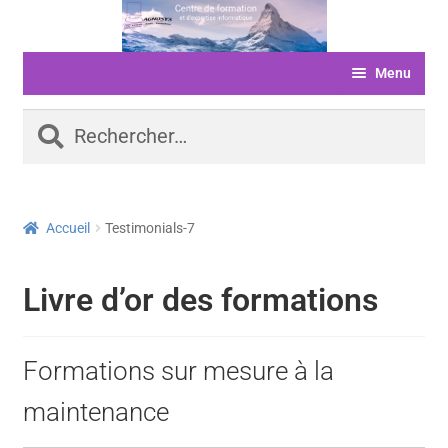
Aller
Aller
à
au
Menu
la
contenu
navigation
ACCUEIL
Rechercher :
FORMATIONS
LIVRE D’OR
Accueil
Testimonials-7
SERVICES
LOGICIELS
Livre d’or des formations
ACTUALITÉS
INFORMATIONS
Formations sur mesure à la
FINANCEMENT
maintenance
BOUTIQUE