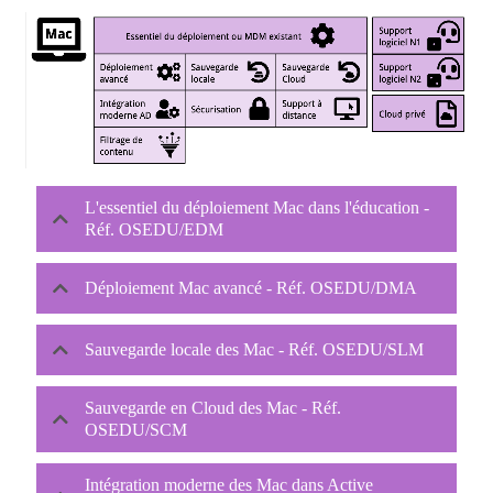
L'essentiel du déploiement Mac dans l'éducation -
Réf. OSEDU/EDM
Déploiement Mac avancé - Réf. OSEDU/DMA
Sauvegarde locale des Mac - Réf. OSEDU/SLM
Sauvegarde en Cloud des Mac - Réf.
OSEDU/SCM
Intégration moderne des Mac dans Active