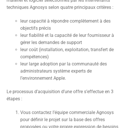
matériel et logiciel sélectionnés par les intervenants
techniques Agnosys selon quatre principaux critères :
CONTACT
leur capacité à répondre complètement à des
FACEBOOK
objectifs précis
YOUTUBE
leur fiabilité et la capacité de leur fournisseur à
gérer les demandes de support
MON COMPTE
leur coût (installation, exploitation, transfert de
PANIER
compétences)
leur large adoption par la communauté des
administrateurs système experts de
l’environnement Apple.
Le processus d’acquisition d’une offre s’effectue en 3
étapes :
Vous contactez l’équipe commerciale Agnosys
pour définir le projet sur la base des offres
proposées ou votre propre expression de besoins