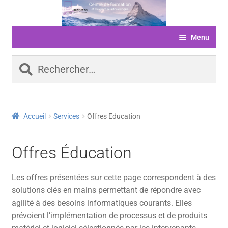
Aller
Aller
à
au
Menu
la
contenu
navigation
ACCUEIL
Rechercher :
FORMATIONS
LIVRE D’OR
Accueil
Services
Offres Education
SERVICES
LOGICIELS
Offres Éducation
ACTUALITÉS
Les offres présentées sur cette page correspondent à des
INFORMATIONS
solutions clés en mains permettant de répondre avec
agilité à des besoins informatiques courants. Elles
FINANCEMENT
prévoient l’implémentation de processus et de produits
BOUTIQUE