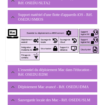
Réf. OSEDU/SLTA2
Support matériel d'une flotte d'appareils iOS - Réf.
OSEDU/SMIOS
L'essentiel du déploiement Mac dans l'éducation -
Réf. OSEDU/EDM
Déploiement Mac avancé - Réf. OSEDU/DMA
Sauvegarde locale des Mac - Réf. OSEDU/SLM