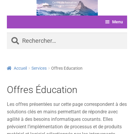
Aller
Aller
à
au
Menu
la
contenu
navigation
ACCUEIL
Rechercher :
FORMATIONS
LIVRE D’OR
Accueil
Services
Offres Education
SERVICES
LOGICIELS
Offres Éducation
ACTUALITÉS
Les offres présentées sur cette page correspondent à des
INFORMATIONS
solutions clés en mains permettant de répondre avec
agilité à des besoins informatiques courants. Elles
FINANCEMENT
prévoient l’implémentation de processus et de produits
BOUTIQUE