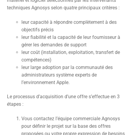
matériel et logiciel sélectionnés par les intervenants
techniques Agnosys selon quatre principaux critères :
CONTACT
leur capacité à répondre complètement à des
FACEBOOK
objectifs précis
YOUTUBE
leur fiabilité et la capacité de leur fournisseur à
gérer les demandes de support
MON COMPTE
leur coût (installation, exploitation, transfert de
PANIER
compétences)
leur large adoption par la communauté des
administrateurs système experts de
l’environnement Apple.
Le processus d’acquisition d’une offre s’effectue en 3
étapes :
Vous contactez l’équipe commerciale Agnosys
pour définir le projet sur la base des offres
proposées ou votre propre expression de besoins