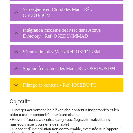
Sauvegarde en Cloud des Mac - Réf.
OSEDU/SCM
Intégration moderne des Mac dans Active
Directory - Réf. OSEDU/IMMAD
Sécurisation des Mac - Réf. OSEDU/SM
Support à distance des Mac - Réf. OSEDU/SDM
Filtrage de contenu - Réf. IOSEDU/FC
Objectifs
• Protéger activement les élèves des contenus inappropriés et les
aider à rester concentrés sur leurs études
• Prévenir l'accès aux sites dangereux (logiciels malveillants,
hameçonnage, courrier indésirable)
• Disposer d'une solution non contournable, exécutée sur l'appareil