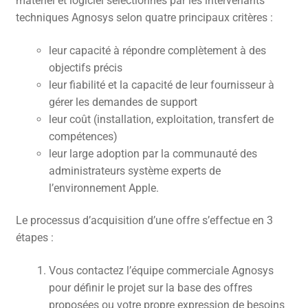
matériel et logiciel sélectionnés par les intervenants
techniques Agnosys selon quatre principaux critères :
CONTACT
leur capacité à répondre complètement à des
FACEBOOK
objectifs précis
YOUTUBE
leur fiabilité et la capacité de leur fournisseur à
gérer les demandes de support
MON COMPTE
leur coût (installation, exploitation, transfert de
PANIER
compétences)
leur large adoption par la communauté des
administrateurs système experts de
l’environnement Apple.
Le processus d’acquisition d’une offre s’effectue en 3
étapes :
Vous contactez l’équipe commerciale Agnosys
pour définir le projet sur la base des offres
proposées ou votre propre expression de besoins