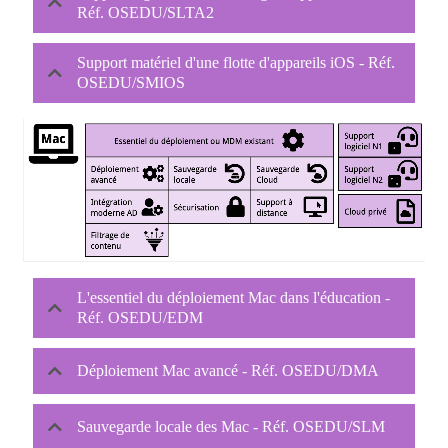
Réf. OSEDU/SLTA2
Support matériel d'une flotte d'appareils iOS - Réf.
OSEDU/SMIOS
L'essentiel du déploiement Mac dans l'éducation -
Réf. OSEDU/EDM
Déploiement Mac avancé - Réf. OSEDU/DMA
Sauvegarde locale des Mac - Réf. OSEDU/SLM