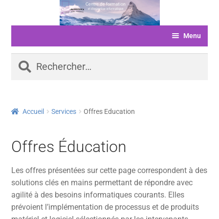
Aller
Aller
à
au
Menu
la
contenu
navigation
ACCUEIL
Rechercher :
FORMATIONS
LIVRE D’OR
Accueil
Services
Offres Education
SERVICES
LOGICIELS
Offres Éducation
ACTUALITÉS
Les offres présentées sur cette page correspondent à des
INFORMATIONS
solutions clés en mains permettant de répondre avec
agilité à des besoins informatiques courants. Elles
FINANCEMENT
prévoient l’implémentation de processus et de produits
BOUTIQUE