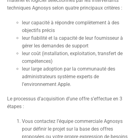
matériel et logiciel sélectionnés par les intervenants
techniques Agnosys selon quatre principaux critères :
CONTACT
leur capacité à répondre complètement à des
FACEBOOK
objectifs précis
YOUTUBE
leur fiabilité et la capacité de leur fournisseur à
gérer les demandes de support
MON COMPTE
leur coût (installation, exploitation, transfert de
PANIER
compétences)
leur large adoption par la communauté des
administrateurs système experts de
l’environnement Apple.
Le processus d’acquisition d’une offre s’effectue en 3
étapes :
Vous contactez l’équipe commerciale Agnosys
pour définir le projet sur la base des offres
proposées ou votre propre expression de besoins