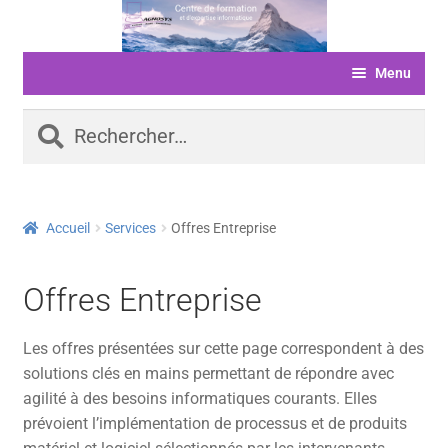
Aller
Aller
à
au
Menu
la
contenu
navigation
ACCUEIL
Rechercher :
FORMATIONS
LIVRE D’OR
Accueil
Services
Offres Entreprise
SERVICES
LOGICIELS
Offres Entreprise
ACTUALITÉS
Les offres présentées sur cette page correspondent à des
INFORMATIONS
solutions clés en mains permettant de répondre avec
agilité à des besoins informatiques courants. Elles
FINANCEMENT
prévoient l’implémentation de processus et de produits
BOUTIQUE