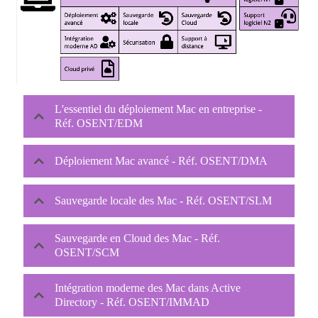
L'essentiel du déploiement Mac en entreprise -
Réf. OSENT/EDM
Déploiement Mac avancé - Réf. OSENT/DMA
Sauvegarde locale des Mac - Réf. OSENT/SLM
Sauvegarde en Cloud des Mac - Réf.
OSENT/SCM
Intégration moderne des Mac dans Active
Directory - Réf. OSENT/IMMAD