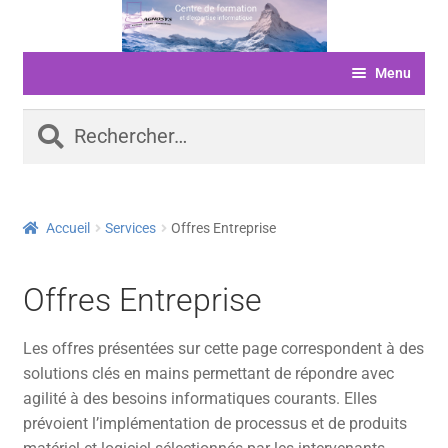
Aller
Aller
à
au
Menu
la
contenu
navigation
ACCUEIL
Rechercher :
FORMATIONS
LIVRE D’OR
Accueil
Services
Offres Entreprise
SERVICES
LOGICIELS
Offres Entreprise
ACTUALITÉS
Les offres présentées sur cette page correspondent à des
INFORMATIONS
solutions clés en mains permettant de répondre avec
agilité à des besoins informatiques courants. Elles
FINANCEMENT
prévoient l’implémentation de processus et de produits
BOUTIQUE