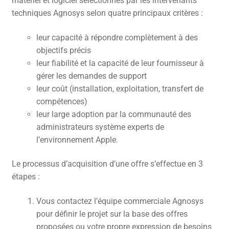
matériel et logiciel sélectionnés par les intervenants
techniques Agnosys selon quatre principaux critères :
CONTACT
leur capacité à répondre complètement à des
FACEBOOK
objectifs précis
YOUTUBE
leur fiabilité et la capacité de leur fournisseur à
gérer les demandes de support
MON COMPTE
leur coût (installation, exploitation, transfert de
PANIER
compétences)
leur large adoption par la communauté des
administrateurs système experts de
l’environnement Apple.
Le processus d’acquisition d’une offre s’effectue en 3
étapes :
Vous contactez l’équipe commerciale Agnosys
pour définir le projet sur la base des offres
proposées ou votre propre expression de besoins