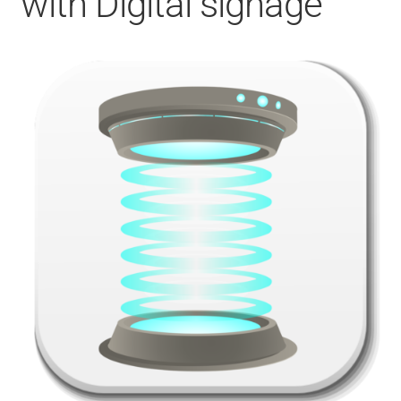
with Digital signage
CONTACT
FACEBOOK
YOUTUBE
MON COMPTE
PANIER