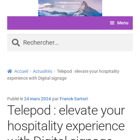
Aller
Aller
à
au
Menu
la
contenu
navigation
ACCUEIL
Rechercher :
FORMATIONS
LIVRE D’OR
Accueil
Actualités
Telepod : elevate your hospitality
SERVICES
experience with Digital signage
LOGICIELS
Publié le
24 mars 2024
par
Franck Sartori
ACTUALITÉS
Telepod : elevate your
INFORMATIONS
hospitality experience
FINANCEMENT
BOUTIQUE