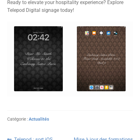
Ready to elevate your hospitality experience? Explore
Telepod Digital signage today!
Catégorie :
Actualités
Article
Article
Telepod : sort iOS
Mise à jour des formations