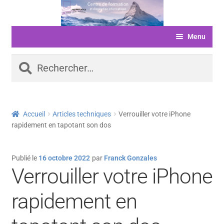
Aller
Aller
à
au
Menu
la
contenu
navigation
ACCUEIL
Rechercher :
FORMATIONS
LIVRE D’OR
Accueil
Articles techniques
Verrouiller votre iPhone
SERVICES
rapidement en tapotant son dos
LOGICIELS
Publié le
16 octobre 2022
par
Franck Gonzales
ACTUALITÉS
Verrouiller votre iPhone
INFORMATIONS
rapidement en
FINANCEMENT
BOUTIQUE