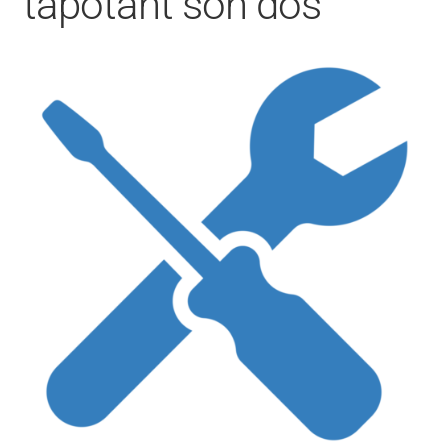
tapotant son dos
CONTACT
FACEBOOK
YOUTUBE
MON COMPTE
PANIER