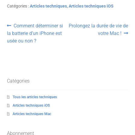
Catégories :
Articles techniques
,
Articles techniques iOS
Navigation
Article
Article
Comment déterminer si
Prolongez la durée de vie de
précédent :
suivant :
la batterie d’un iPhone est
votre Mac !
de
usée ou non ?
l’article
Catégories
Tous les articles techniques
Articles techniques iOS
Articles techniques Mac
Abonnement