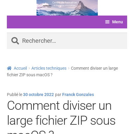
Aller
Aller
à
au
Menu
la
contenu
navigation
ACCUEIL
Rechercher :
FORMATIONS
LIVRE D’OR
Accueil
Articles techniques
Comment diviser un large
SERVICES
fichier ZIP sous macOS ?
LOGICIELS
Publié le
30 octobre 2022
par
Franck Gonzales
ACTUALITÉS
Comment diviser un
INFORMATIONS
large fichier ZIP sous
FINANCEMENT
BOUTIQUE