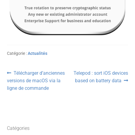
Catégorie :
Actualités
Navigation
Article
Article
Télécharger d’anciennes
Telepod : sort iOS devices
précédent :
suivant :
versions de macOS via la
based on battery data
de
ligne de commande
l’article
Catégories