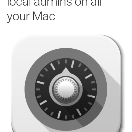
local admins on all
CONTACT
your Mac
FACEBOOK
YOUTUBE
MON COMPTE
PANIER