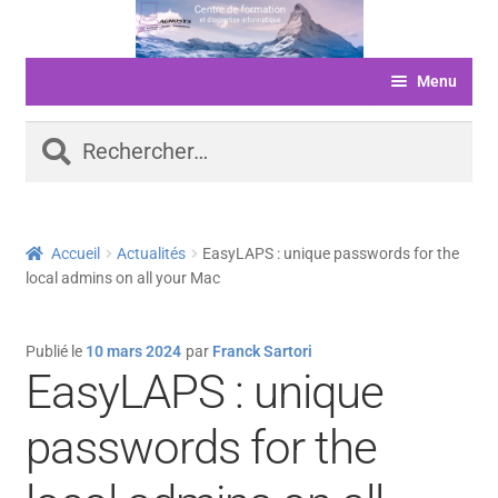
Aller
Aller
à
au
Menu
la
contenu
navigation
ACCUEIL
Rechercher :
FORMATIONS
LIVRE D’OR
Accueil
Actualités
EasyLAPS : unique passwords for the
SERVICES
local admins on all your Mac
LOGICIELS
Publié le
10 mars 2024
par
Franck Sartori
ACTUALITÉS
EasyLAPS : unique
INFORMATIONS
passwords for the
FINANCEMENT
BOUTIQUE